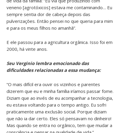
de vida da família: “Eu via que produzindo com
veneno [agrotóxicos] estava me contaminando… Eu
sempre sentia dor de cabeça depois das
pulverizações. Então pensei no que queria para mim
e para os meus filhos no amanhã”.
E ele passou para a agricultura orgânica. Isso foi em
2000, há vinte anos.
Seu Verginio lembra emocionado das
dificuldades relacionadas a essa mudança:
“O mais difícil era ouvir os vizinhos e parentes
dizerem que eu e minha família iríamos passar fome.
Diziam que ao invés de eu acompanhar a tecnologia,
eu estava voltando para o tempo antigo. Eu sofri
praticamente uma exclusão social. Porque diziam
que não ia dar certo. Eles só pensavam no dinheiro!
Mas quando se entra no orgânico, tem que mudar a
consciência e pensar na qualidade de vida.”