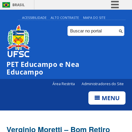
BRASIL
Simplifique!
ACESSIBILIDADE
ALTO CONTRASTE
MAPA DO SITE
Comunica BR
Participe
Acesso à informação
Legislação
PET Educampo e Nea
Canais
Educampo
Área Restrita
Administradores do Site
MENU
Verginio Moretti – Bom Retiro