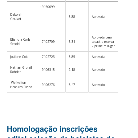
19150699
Deborah
8,88
Aprovada
Goulart
Aprovada para
Eliandra Carla
17102709
8,31
cadastro reserva
Sebold
– primeiro lugar
Josilene Gois
17102723
8,85
Aprovada
Nathan Gibrail
19106315
9,18
Aprovado
Rohden
Welivelton
19106276
8,47
Aprovado
Hercules Pinno
Homologação inscrições