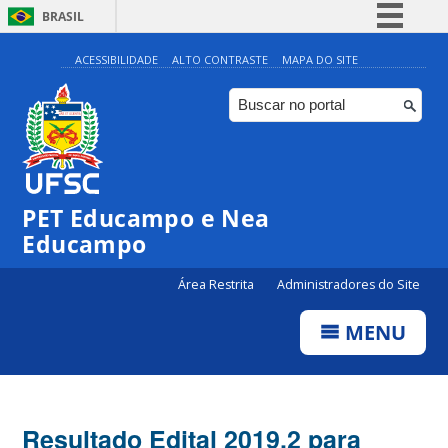
BRASIL
Simplifique!
ACESSIBILIDADE
ALTO CONTRASTE
MAPA DO SITE
Comunica BR
Participe
Acesso à informação
Legislação
PET Educampo e Nea
Canais
Educampo
Área Restrita
Administradores do Site
MENU
Resultado Edital 2019.2 para