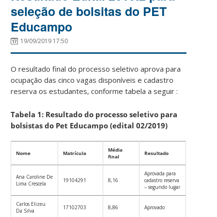
seleção de bolsitas do PET
Educampo
19/09/2019 17:50
O resultado final do processo seletivo aprova para
ocupação das cinco vagas disponíveis e cadastro
reserva os estudantes, conforme tabela a seguir :
Tabela 1: Resultado do processo seletivo para
bolsistas do Pet Educampo (edital 02/2019)
Média
Nome
Matrícula
Resultado
final
Aprovada para
Ana Caroline De
19104291
8,16
cadastro reserva
Lima Crescela
– segundo lugar
Carlos Elizeu
17102703
8,86
Aprovado
Da Silva