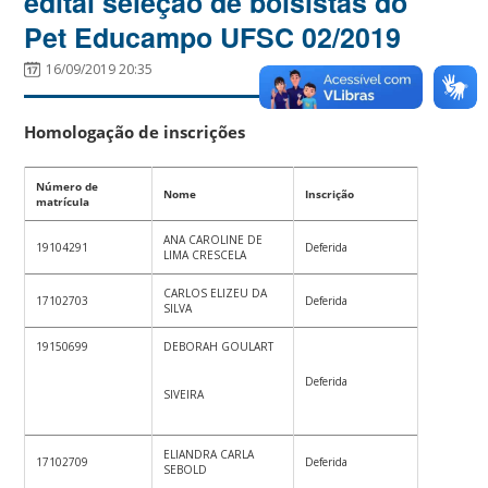
edital seleção de bolsistas do
Pet Educampo UFSC 02/2019
16/09/2019 20:35
Homologação de inscrições
Número de
Nome
Inscrição
matrícula
ANA CAROLINE DE
19104291
Deferida
LIMA CRESCELA
CARLOS ELIZEU DA
17102703
Deferida
SILVA
19150699
DEBORAH GOULART
Deferida
SIVEIRA
ELIANDRA CARLA
17102709
Deferida
SEBOLD