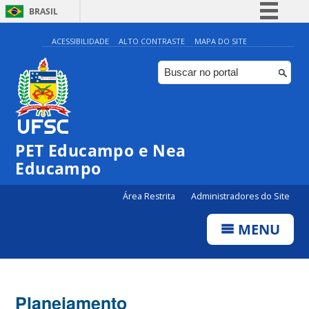
BRASIL
Simplifique!
ACESSIBILIDADE
ALTO CONTRASTE
MAPA DO SITE
Comunica BR
Participe
Acesso à informação
Legislação
PET Educampo e Nea
Canais
Educampo
Área Restrita
Administradores do Site
MENU
Planejamento