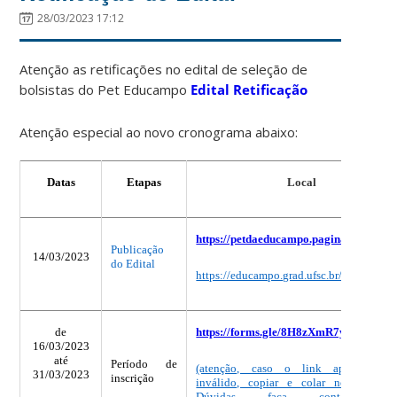
28/03/2023 17:12
Atenção as retificações no edital de seleção de
bolsistas do Pet Educampo
Edital Retificação
Atenção especial ao novo cronograma abaixo:
Datas
Etapas
Local
https://petdaeducampo.paginas.ufsc.br/
Publicação
14/03/2023
do Edital
https://educampo.grad.ufsc.br/
de
https://forms.gle/8H8zXmR7yQHMnPX
16/03/2023
até
Período de
(atenção, caso o link apareça co
31
/03/2023
inscrição
inválido, copiar e colar no navegado
Dúvidas faça contato c