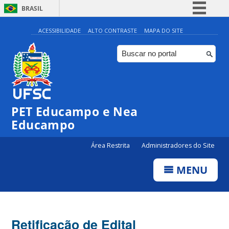
BRASIL
Simplifique!
ACESSIBILIDADE
ALTO CONTRASTE
MAPA DO SITE
Comunica BR
Participe
Acesso à informação
Legislação
PET Educampo e Nea
Canais
Educampo
Área Restrita
Administradores do Site
MENU
Retificação de Edital