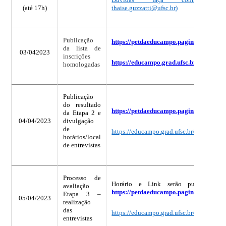
(até 17h)
thaise.guzzatti@ufsc.br)
Publicação
https://petdaeducampo.paginas.ufsc.br/
da lista de
03
/0
4
2023
inscrições
https://educampo.grad.ufsc.br/
homologadas
Publicação
do resultado
https://petdaeducampo.paginas.ufsc.br/
da Etapa 2 e
04/04/2023
divulgação
de
https://educampo.grad.ufsc.br/
horários/local
de entrevistas
Processo de
Horário e Link serão publicados 
avaliação
https://petdaeducampo.paginas.ufsc.br/
Etapa 3 –
05/04/2023
realização
das
https://educampo.grad.ufsc.br/
entrevistas