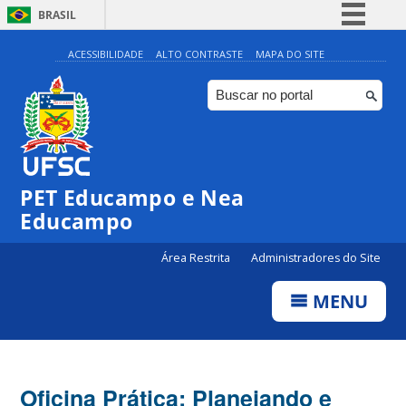
BRASIL
Simplifique!
ACESSIBILIDADE
ALTO CONTRASTE
MAPA DO SITE
Comunica BR
Participe
Acesso à informação
Legislação
PET Educampo e Nea
Canais
Educampo
Área Restrita
Administradores do Site
MENU
Oficina Prática: Planejando e