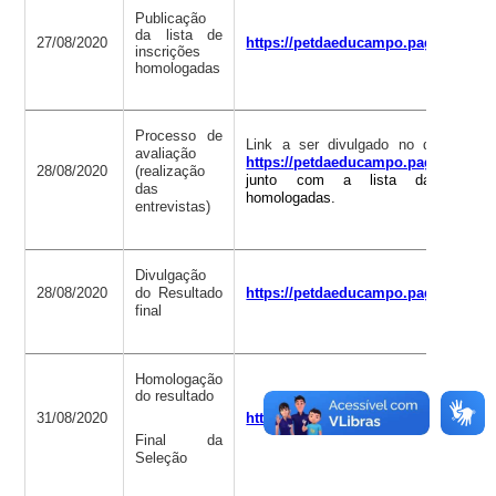
Publicação
da lista de
27/08/2020
https://petdaeducampo.paginas.ufsc
inscrições
homologadas
Processo de
Link a ser divulgado no dia anterio
avaliação
https://petdaeducampo.paginas.ufsc
28/08/2020
(realização
junto com a lista das inscri
das
homologadas.
entrevistas)
Divulgação
28/08/2020
do Resultado
https://petdaeducampo.paginas.ufsc
final
Homologação
do resultado
31/08/2020
https://petdaeducampo.paginas.ufsc
Final da
Seleção