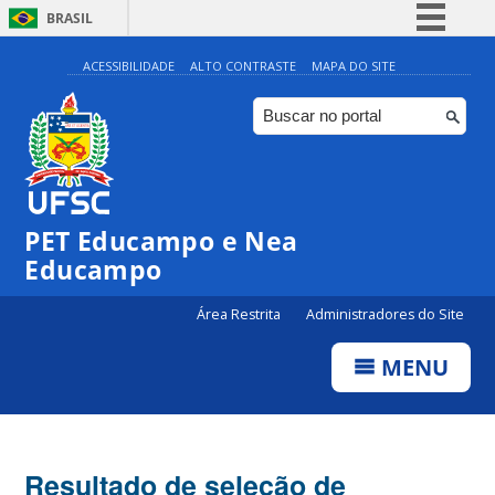
BRASIL
Simplifique!
ACESSIBILIDADE
ALTO CONTRASTE
MAPA DO SITE
Comunica BR
Participe
Acesso à informação
Legislação
PET Educampo e Nea
Canais
Educampo
Área Restrita
Administradores do Site
MENU
Resultado de seleção de