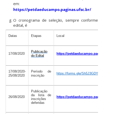
em:
https://petdaeducampo.paginas.ufsc.br/
O cronograma de seleção, sempre conforme
edital
, é
Datas
Etapas
Local
Publicação
17/08/2020
https://petdaeducampo.paginas.ufsc
do Edital
17/08/2020-
Período de
https://forms.gle/Sh5J3GDYLARUMFd
25/08/2020
inscrição
Publicação
da lista de
26/08/2020
https://petdaeducampo.paginas.ufsc
inscrições
deferidas