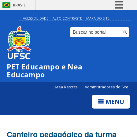
BRASIL
Simplifique!
ACESSIBILIDADE
ALTO CONTRASTE
MAPA DO SITE
Comunica BR
Participe
Acesso à informação
Legislação
PET Educampo e Nea
Canais
Educampo
Área Restrita
Administradores do Site
MENU
Canteiro pedagógico da turma