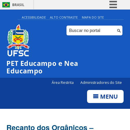
BRASIL
Simplifique!
ACESSIBILIDADE
ALTO CONTRASTE
MAPA DO SITE
Comunica BR
Participe
Acesso à informação
Legislação
PET Educampo e Nea
Canais
Educampo
Área Restrita
Administradores do Site
MENU
Recanto dos Orgânicos –