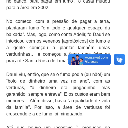
no banco, para pagar em fumo”. O casal mudou
para a área em 2002.
No começo, com a pressão de pagar a terra,
plantaram fumo “em todo e qualquer espaço da
baixada”. Mas, logo, como conta Adelir, “o Dauri se
intoxicou com os venenos [agrotóxicos] do fumo e
a gente começou a plantar também umas
verdurinhas… e começou a fazer uma feira na
praça de Santa Rosa de Lima”.
Dauri viu, então, que se o fumo podia (ou não!) um
“bolo de dinheiro uma vez no ano”, com as
verduras, “o dinheiro era pingadinho, mas
garantido, sempre entrava”. E os custos eram bem
menores… Além disso, havia “a qualidade de vida
da família”. Por isso, a área de verduras foi
crescendo e a de fumo foi minguando.
Até que houve um incentivo à produção de