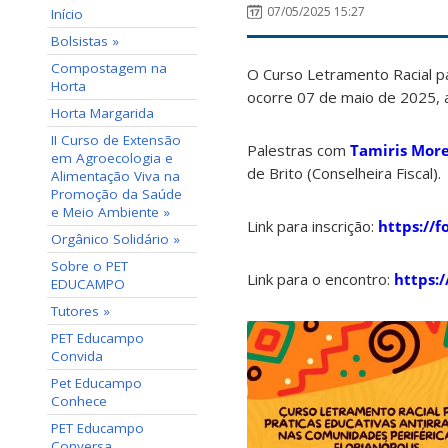
07/05/2025 15:27
Início
Bolsistas »
Compostagem na
O Curso Letramento Racial pa
Horta
ocorre 07 de maio de 2025, 
Horta Margarida
II Curso de Extensão
Palestras com
Tamiris More
em Agroecologia e
de Brito (Conselheira Fiscal).
Alimentação Viva na
Promoção da Saúde
e Meio Ambiente »
Link para inscrição:
https://
Orgânico Solidário »
Sobre o PET
Link para o encontro:
https:
EDUCAMPO
Tutores »
PET Educampo
Convida
Pet Educampo
Conhece
PET Educampo
Conversa