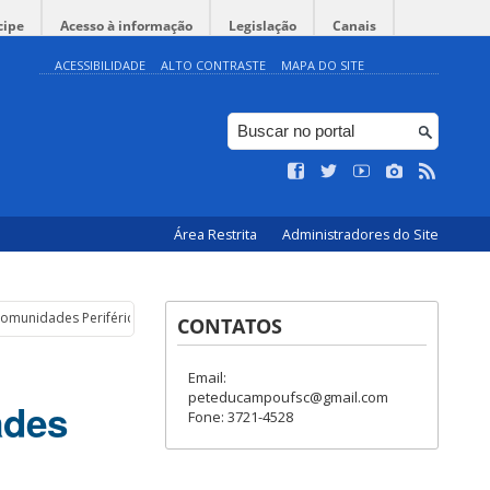
cipe
Acesso à informação
Legislação
Canais
ACESSIBILIDADE
ALTO CONTRASTE
MAPA DO SITE
Área Restrita
Administradores do Site
Comunidades Periféricas de Florianópolis
CONTATOS
Email:
peteducampoufsc@gmail.com
ades
Fone: 3721-4528