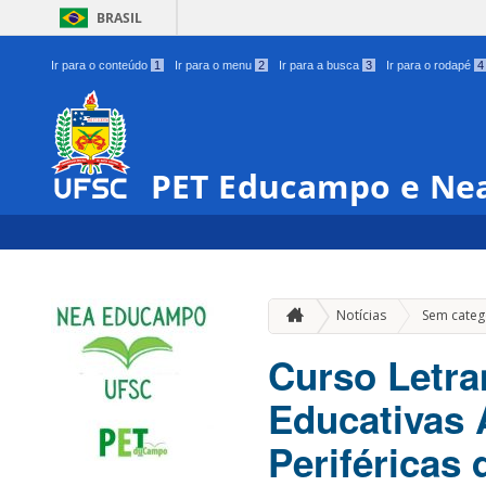
BRASIL
Ir para o conteúdo
1
Ir para o menu
2
Ir para a busca
3
Ir para o rodapé
4
PET Educampo e Ne
Notícias
Sem categ
Curso Letra
Educativas 
Periféricas 